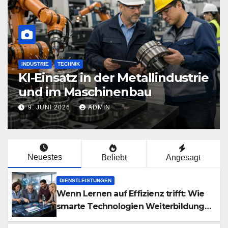
TECHNIK
Metallindustrie
Wenn Stahl auf Präzi
enbau
maßgeschneiderte
Sicherheitstechnik,
2. JUNI 2026
ADMIN
neu definiert
Neuestes
Beliebt
Angesagt
DIENSTLEISTUNGEN
Wenn Lernen auf Effizienz trifft: Wie
smarte Technologien Weiterbildung
neu definieren