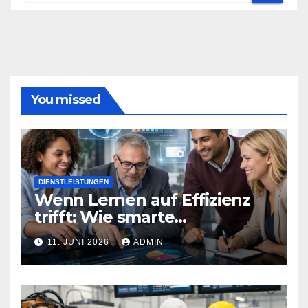
You missed
DIENSTLEISTUNGEN
Wenn Lernen auf Effizienz
trifft: Wie smarte
Technologien Weiterbildung
11. JUNI 2026
ADMIN
neu definieren