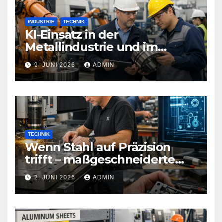
INDUSTRIE
TECHNIK
KI-Einsatz in der
Metallindustrie und im
Maschinenbau
9. JUNI 2026
ADMIN
TECHNIK
Wenn Stahl auf Präzision
trifft – maßgeschneiderte
Sicherheitstechnik, die Türen
2. JUNI 2026
ADMIN
neu definiert