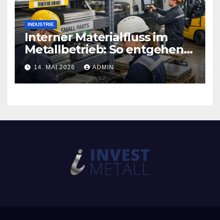
INDUSTRIE
Interner Materialfluss im
Metallbetrieb: So entgehen
Sie teuren
14. MAI 2026
ADMIN
Produktionsstopps