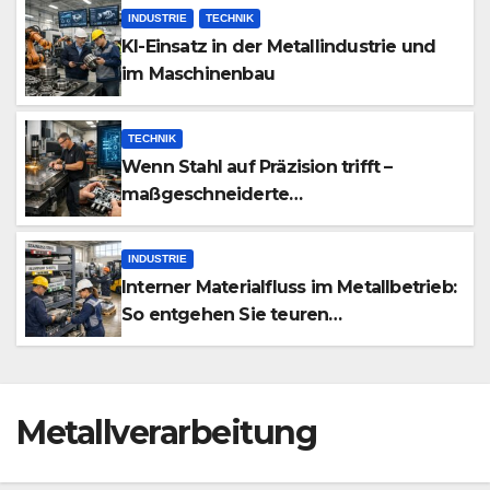
INDUSTRIE
TECHNIK
KI-Einsatz in der Metallindustrie und
im Maschinenbau
TECHNIK
Wenn Stahl auf Präzision trifft –
maßgeschneiderte
Sicherheitstechnik, die Türen neu
definiert
INDUSTRIE
Interner Materialfluss im Metallbetrieb:
So entgehen Sie teuren
Produktionsstopps
Metallverarbeitung