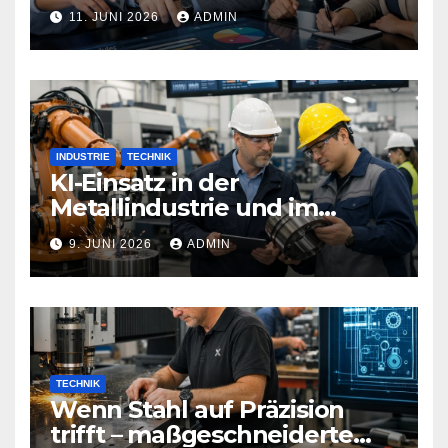
Technologien Weiterbildung
11. JUNI 2026
ADMIN
neu definieren
INDUSTRIE
TECHNIK
KI-Einsatz in der
Metallindustrie und im
Maschinenbau
9. JUNI 2026
ADMIN
TECHNIK
Wenn Stahl auf Präzision
trifft – maßgeschneiderte