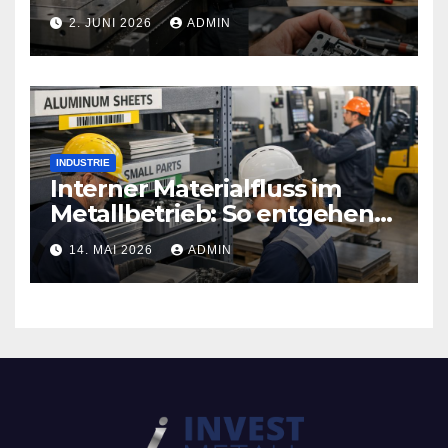
Sicherheitstechnik, die Türen
2. JUNI 2026
ADMIN
neu definiert
INDUSTRIE
Interner Materialfluss im
Metallbetrieb: So entgehen
Sie teuren
14. MAI 2026
ADMIN
Produktionsstopps