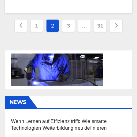
Seitennummerierung
1
2
3
…
31
der
Beiträge
NEWS
Wenn Lernen auf Effizienz trifft: Wie smarte
Technologien Weiterbildung neu definieren