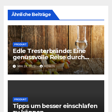
Ähnliche Beiträge
PRODUKT
Edle Tresterbrände: Eine
genussvolle Reise durch
Geschichte und Herstellung
MAI 19, 2023
ADMIN
PRODUKT
Tipps um besser einschlafen