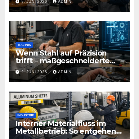
9. JUNI 2026
ADMIN
TECHNIK
Wenn Stahl auf Präzision
trifft – maßgeschneiderte
Sicherheitstechnik, die Türen
2. JUNI 2026
ADMIN
neu definiert
INDUSTRIE
Interner Materialfluss im
Metallbetrieb: So entgehen
Sie teuren