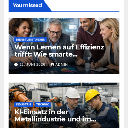
You missed
DIENSTLEISTUNGEN
Wenn Lernen auf Effizienz
trifft: Wie smarte
Technologien Weiterbildung
11. JUNI 2026
ADMIN
neu definieren
INDUSTRIE
TECHNIK
KI-Einsatz in der
Metallindustrie und im
Maschinenbau