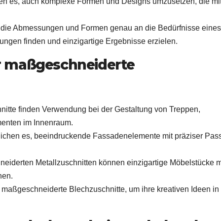
lichen es, auch komplexe Formen und Designs umzusetzen, die mi
t, die Abmessungen und Formen genau an die Bedürfnisse eines
ngen finden und einzigartige Ergebnisse erzielen.
r maßgeschneiderte
itte finden Verwendung bei der Gestaltung von Treppen,
menten im Innenraum.
lichen es, beeindruckende Fassadenelemente mit präziser Pas
iderten Metallzuschnitten können einzigartige Möbelstücke m
hen.
 maßgeschneiderte Blechzuschnitte, um ihre kreativen Ideen in