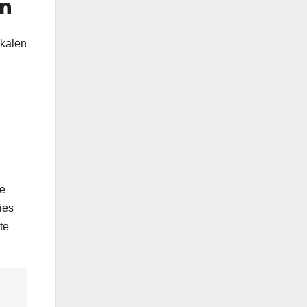
nn
okalen
ie
ies
te