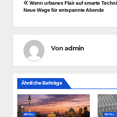
Beitragsnavigation
Wenn urbanes Flair auf smarte Technik 
Neue Wege für entspannte Abende
Von
admin
Ähnliche Beiträge
METALL
METALL