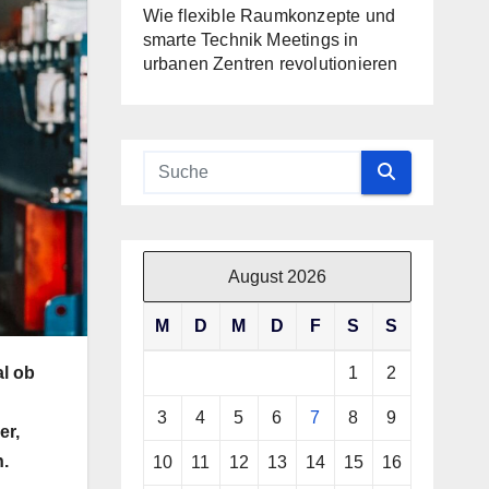
Wie flexible Raumkonzepte und
smarte Technik Meetings in
urbanen Zentren revolutionieren
August 2026
M
D
M
D
F
S
S
1
2
al ob
3
4
5
6
7
8
9
er,
n.
10
11
12
13
14
15
16