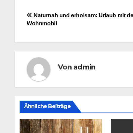
Beitragsnavigation
Naturnah und erholsam: Urlaub mit d
Wohnmobil
Von
admin
Ähnliche Beiträge