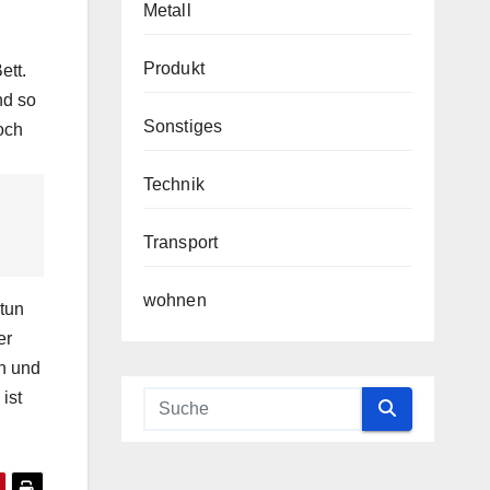
Metall
Produkt
ett.
nd so
Sonstiges
och
Technik
Transport
wohnen
tun
er
en und
ist