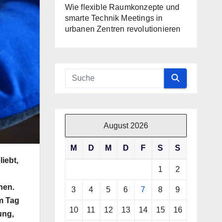
Wie flexible Raumkonzepte und
smarte Technik Meetings in
urbanen Zentren revolutionieren
August 2026
M
D
M
D
F
S
S
iebt,
1
2
hen.
3
4
5
6
7
8
9
m Tag
10
11
12
13
14
15
16
ung,