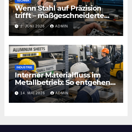
TECHNIK
Wenn Stahl auf Präzision
trifft – maßgeschneiderte
Sicherheitstechnik, die Türen
2. JUNI 2026
ADMIN
neu definiert
INDUSTRIE
Interner Materialfluss im
Metallbetrieb: So entgehen
Sie teuren
14. MAI 2026
ADMIN
Produktionsstopps