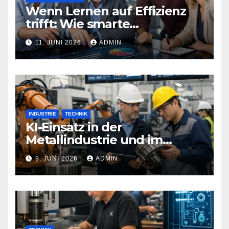
Wenn Lernen auf Effizienz
trifft: Wie smarte
Technologien Weiterbildung
11. JUNI 2026
ADMIN
neu definieren
INDUSTRIE
TECHNIK
KI-Einsatz in der
Metallindustrie und im
Maschinenbau
9. JUNI 2026
ADMIN