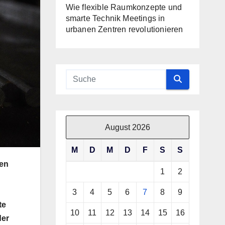
Wie flexible Raumkonzepte und
smarte Technik Meetings in
urbanen Zentren revolutionieren
August 2026
M
D
M
D
F
S
S
hen
1
2
3
4
5
6
7
8
9
te
10
11
12
13
14
15
16
der