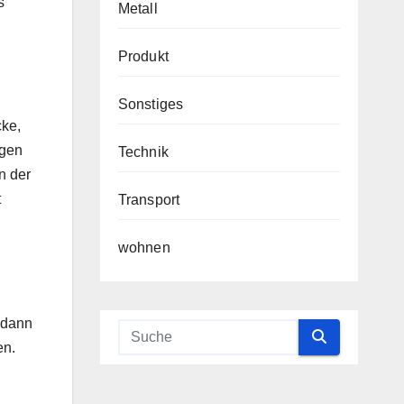
s
Metall
Produkt
Sonstiges
cke,
ägen
Technik
n der
t
Transport
wohnen
 dann
en.