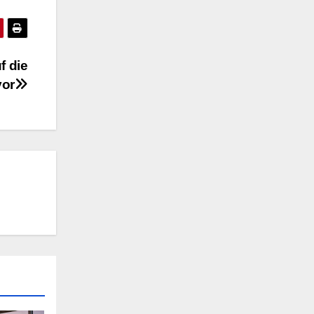
f die
vor