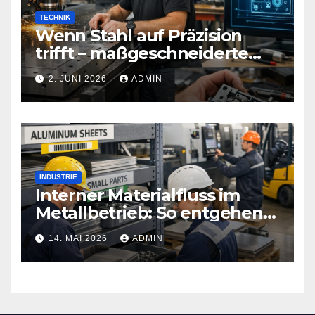
TECHNIK
Wenn Stahl auf Präzision
trifft – maßgeschneiderte
Sicherheitstechnik, die Türen
2. JUNI 2026
ADMIN
neu definiert
INDUSTRIE
Interner Materialfluss im
Metallbetrieb: So entgehen
Sie teuren
14. MAI 2026
ADMIN
Produktionsstopps