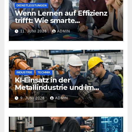
DIENSTLEISTUNGEN
Wenn Lernen auf Effizienz
trifft: Wie smarte
Technologien Weiterbildung
11. JUNI 2026
ADMIN
neu definieren
INDUSTRIE
TECHNIK
KI-Einsatz in der
Metallindustrie und im
Maschinenbau
9. JUNI 2026
ADMIN