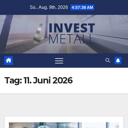
Zum
So.. Aug. 9th, 2026
4:57:38 AM
Inhalt
springen
Tag:
11. Juni 2026