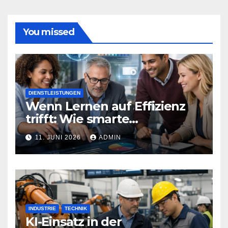
You missed
DIENSTLEISTUNGEN
Wenn Lernen auf Effizienz
trifft: Wie smarte
Technologien Weiterbildung
11. JUNI 2026
ADMIN
neu definieren
INDUSTRIE
TECHNIK
KI-Einsatz in der