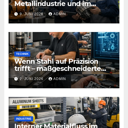
Metallindustrie und im
Maschinenbau
9. JUNI 2026
ADMIN
TECHNIK
Wenn Stahl auf Präzision
trifft – maßgeschneiderte
Sicherheitstechnik, die Türen
2. JUNI 2026
ADMIN
neu definiert
INDUSTRIE
Interner Materialfluss im