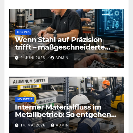
TECHNIK
Wenn Stahl auf Präzision
trifft – maßgeschneiderte
Sicherheitstechnik, die Türen
2. JUNI 2026
ADMIN
neu definiert
INDUSTRIE
Interner Materialfluss im
Metallbetrieb: So entgehen
Sie teuren
14. MAI 2026
ADMIN
Produktionsstopps