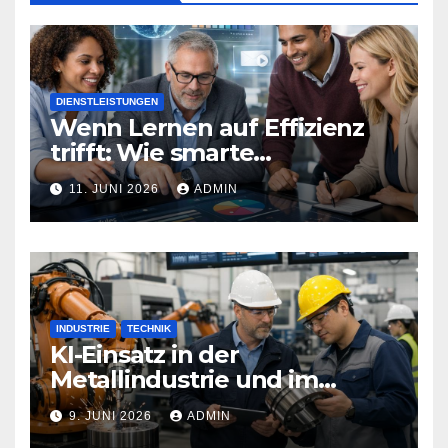
DIENSTLEISTUNGEN
Wenn Lernen auf Effizienz
trifft: Wie smarte
Technologien Weiterbildung
11. JUNI 2026
ADMIN
neu definieren
INDUSTRIE
TECHNIK
KI-Einsatz in der
Metallindustrie und im
Maschinenbau
9. JUNI 2026
ADMIN