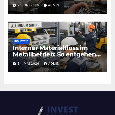
Sicherheitstechnik, die Türen
2. JUNI 2026
ADMIN
neu definiert
INDUSTRIE
Interner Materialfluss im
Metallbetrieb: So entgehen
Sie teuren
14. MAI 2026
ADMIN
Produktionsstopps