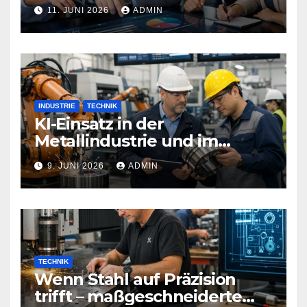
Technologien Weiterbildung
11. JUNI 2026
ADMIN
neu definieren
INDUSTRIE
TECHNIK
KI-Einsatz in der
Metallindustrie und im
Maschinenbau
9. JUNI 2026
ADMIN
TECHNIK
Wenn Stahl auf Präzision
trifft – maßgeschneiderte