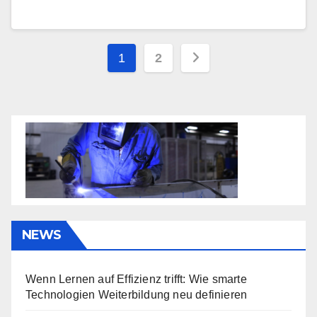
Seitennummerieru
1
2
der
Beiträge
NEWS
Wenn Lernen auf Effizienz trifft: Wie smarte
Technologien Weiterbildung neu definieren