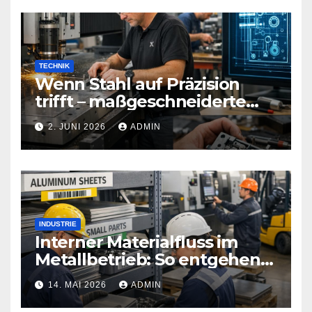
TECHNIK
Wenn Stahl auf Präzision
trifft – maßgeschneiderte
Sicherheitstechnik, die Türen
2. JUNI 2026
ADMIN
neu definiert
INDUSTRIE
Interner Materialfluss im
Metallbetrieb: So entgehen
Sie teuren
14. MAI 2026
ADMIN
Produktionsstopps