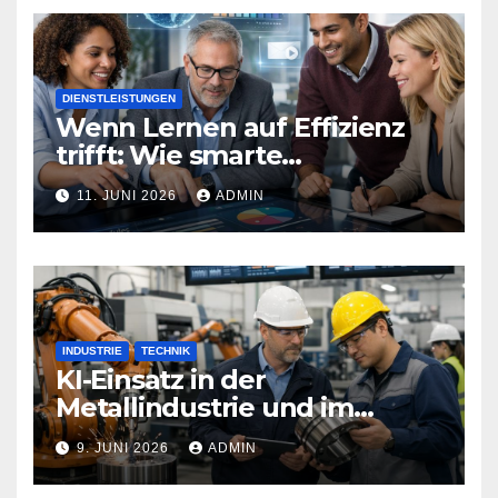
DIENSTLEISTUNGEN
Wenn Lernen auf Effizienz
trifft: Wie smarte
Technologien Weiterbildung
11. JUNI 2026
ADMIN
neu definieren
INDUSTRIE
TECHNIK
KI-Einsatz in der
Metallindustrie und im
Maschinenbau
9. JUNI 2026
ADMIN