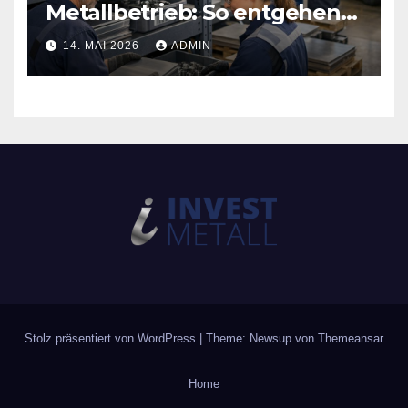
Metallbetrieb: So entgehen
Sie teuren
14. MAI 2026
ADMIN
Produktionsstopps
Stolz präsentiert von WordPress
|
Theme: Newsup von
Themeansar
Home