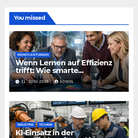
You missed
DIENSTLEISTUNGEN
Wenn Lernen auf Effizienz
trifft: Wie smarte
Technologien Weiterbildung
11. JUNI 2026
ADMIN
neu definieren
INDUSTRIE
TECHNIK
KI-Einsatz in der