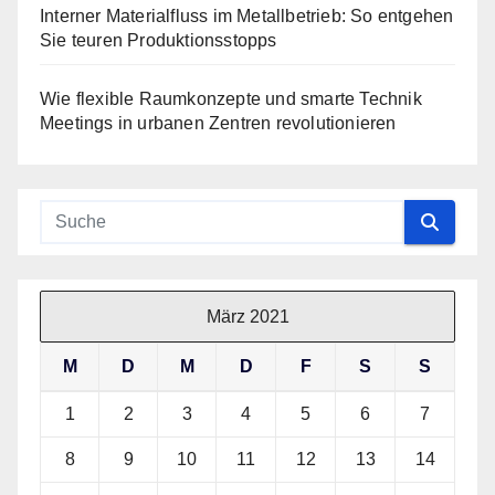
Interner Materialfluss im Metallbetrieb: So entgehen
Sie teuren Produktionsstopps
Wie flexible Raumkonzepte und smarte Technik
Meetings in urbanen Zentren revolutionieren
März 2021
M
D
M
D
F
S
S
1
2
3
4
5
6
7
8
9
10
11
12
13
14