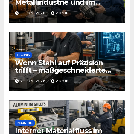
Metallindustrie und im
Maschinenbau
9. JUNI 2026
ADMIN
TECHNIK
Wenn Stahl auf Präzision
trifft – maßgeschneiderte
Sicherheitstechnik, die Türen
2. JUNI 2026
ADMIN
neu definiert
INDUSTRIE
Interner Materialfluss im