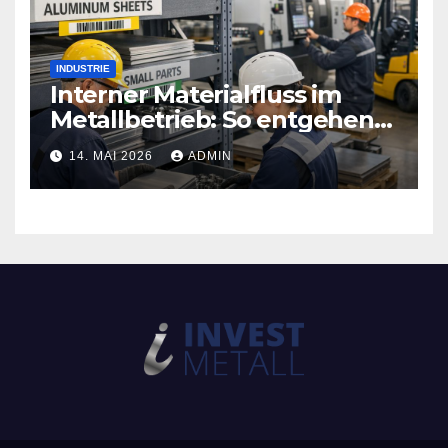
INDUSTRIE
Interner Materialfluss im
Metallbetrieb: So entgehen
Sie teuren
14. MAI 2026
ADMIN
Produktionsstopps