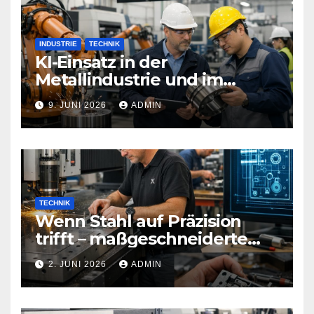
INDUSTRIE
TECHNIK
KI-Einsatz in der
Metallindustrie und im
Maschinenbau
9. JUNI 2026
ADMIN
TECHNIK
Wenn Stahl auf Präzision
trifft – maßgeschneiderte
Sicherheitstechnik, die Türen
2. JUNI 2026
ADMIN
neu definiert