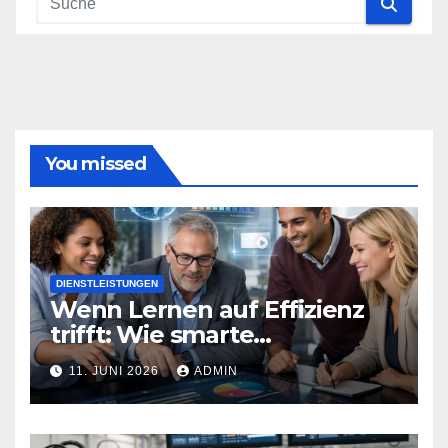
You missed
DIENSTLEISTUNGEN
Wenn Lernen auf Effizienz
trifft: Wie smarte
Technologien Weiterbildung
11. JUNI 2026
ADMIN
neu definieren