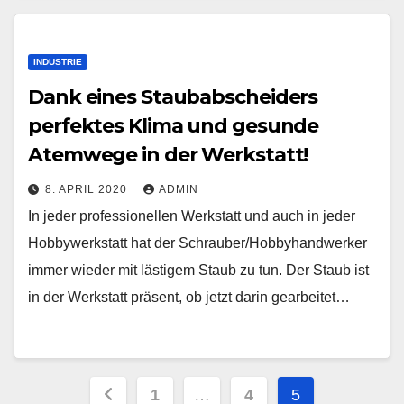
INDUSTRIE
Dank eines Staubabscheiders
perfektes Klima und gesunde
Atemwege in der Werkstatt!
8. APRIL 2020
ADMIN
In jeder professionellen Werkstatt und auch in jeder
Hobbywerkstatt hat der Schrauber/Hobbyhandwerker
immer wieder mit lästigem Staub zu tun. Der Staub ist
in der Werkstatt präsent, ob jetzt darin gearbeitet…
Seitennummerierung
1
…
4
5